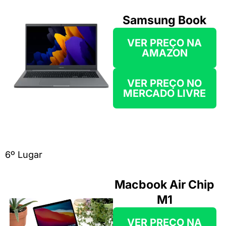
Samsung Book
VER PREÇO
NA
AMAZON
VER PREÇO NO
MERCADO LIVRE
6º Lugar
Macbook Air Chip
M1
VER PREÇO
NA