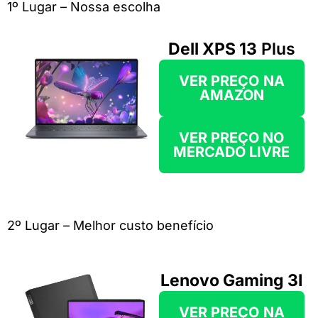
1º Lugar – Nossa escolha
Dell XPS 13
Plus
VER PREÇO
NA
AMAZON
VER PREÇO NO
MERCADO LIVRE
2º Lugar – Melhor custo benefício
Lenovo Gaming 3I
VER PREÇO
NA