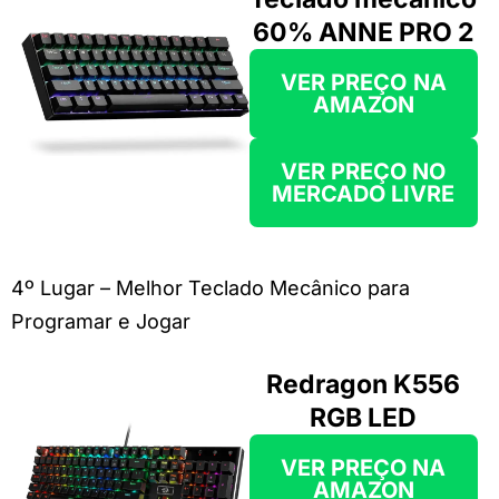
60% ANNE PRO 2
VER PREÇO
NA
AMAZON
VER PREÇO NO
MERCADO LIVRE
4º Lugar – Melhor Teclado Mecânico para
Programar e Jogar
Redragon K556
RGB LED
VER PREÇO NA
AMAZON